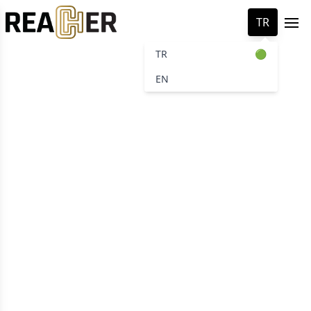
TR
Ope
 menu
TR
🟢
EN