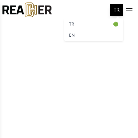
TR
Ope
 menu
TR
🟢
EN